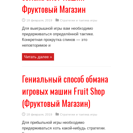
Фруктовый Магазин
18 февраля, 2019
Стратегии и тактика игры
Для выигрышной игры вам необходимо
придерживаться определённой тактике.
Конкретная прокрутка спинов — это
неповторимое и
Читать далее »
Гениальный способ обмана
игровых машин Fruit Shop
(Фруктовый Магазин)
18 февраля, 2019
Стратегии и тактика игры
Для прибыльной игры необходимо
придерживаться хоть какой-нибудь стратегии.