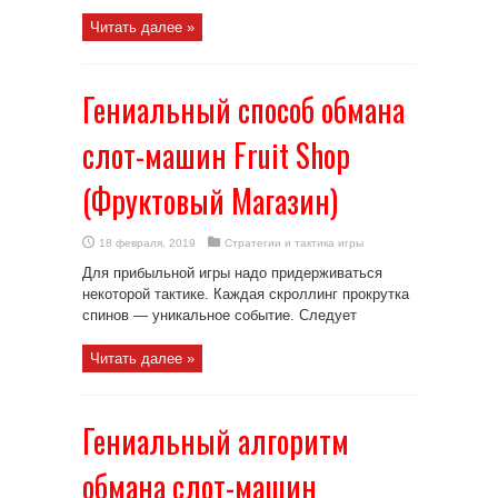
Читать далее »
Гениальный способ обмана
слот-машин Fruit Shop
(Фруктовый Магазин)
18 февраля, 2019
Стратегии и тактика игры
Для прибыльной игры надо придерживаться
некоторой тактике. Каждая скроллинг прокрутка
спинов — уникальное событие. Следует
Читать далее »
Гениальный алгоритм
обмана слот-машин