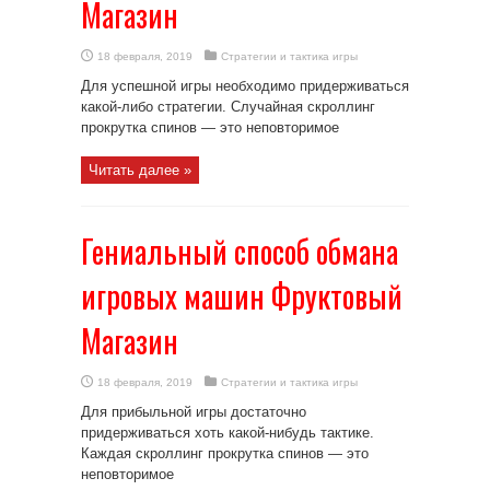
Магазин
18 февраля, 2019
Стратегии и тактика игры
Для успешной игры необходимо придерживаться
какой-либо стратегии. Случайная скроллинг
прокрутка спинов — это неповторимое
Читать далее »
Гениальный способ обмана
игровых машин Фруктовый
Магазин
18 февраля, 2019
Стратегии и тактика игры
Для прибыльной игры достаточно
придерживаться хоть какой-нибудь тактике.
Каждая скроллинг прокрутка спинов — это
неповторимое