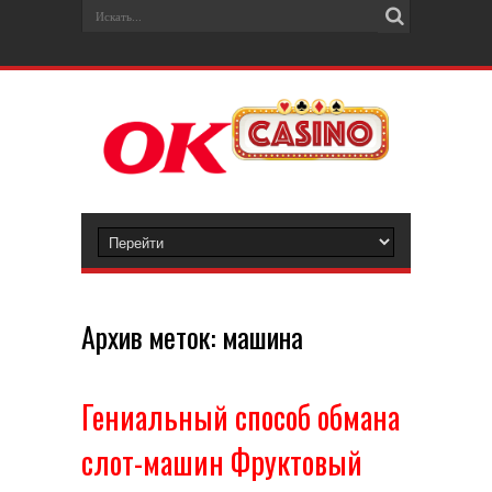
Архив меток:
машина
Гениальный способ обмана
слот-машин Фруктовый