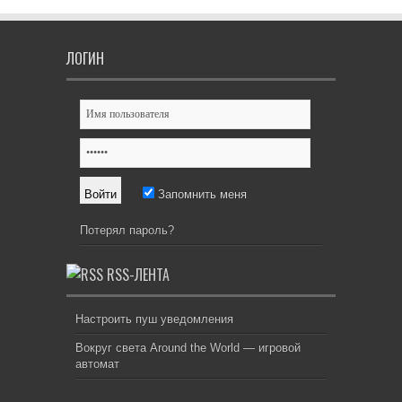
ЛОГИН
Запомнить меня
Потерял пароль?
RSS-ЛЕНТА
Настроить пуш уведомления
Вокруг света Around the World — игровой
автомат