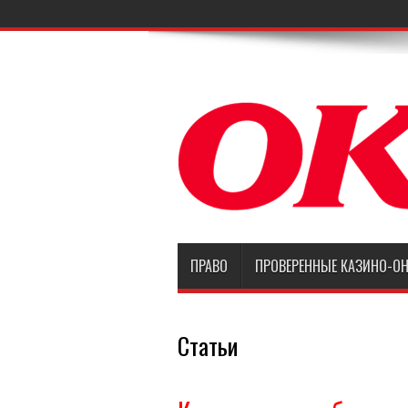
ПРАВО
ПРОВЕРЕННЫЕ КАЗИНО-О
Статьи