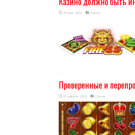
Казино должно быть ин
20 мая, 2022
Статьи
Проверенные и перепр
20 апреля, 2022
Статьи