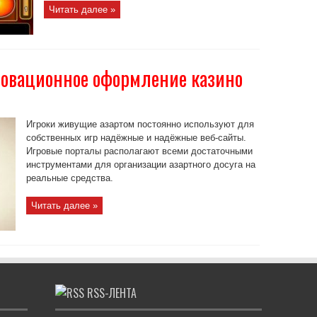
Читать далее »
новационное оформление казино
Игроки живущие азартом постоянно используют для
собственных игр надёжные и надёжные веб-сайты.
Игровые порталы располагают всеми достаточными
инструментами для организации азартного досуга на
реальные средства.
Читать далее »
RSS-ЛЕНТА