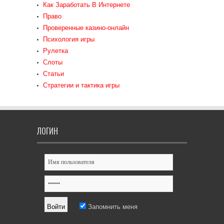
Как Заработать В Интернете
Право
Проверенные казино-онлайн
Психология игры
Рулетка
Слоты
Статьи
Стратегии и тактика игры
ЛОГИН
Запомнить меня