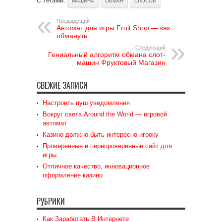
С тегами:
МАШИНА
ОБМАН
СПОСОБ
Предыдущий
Автомат для игры Fruit Shop — как
обмануть
Следующий
Гениальный алгоритм обмана слот-
машин Фруктовый Магазин
СВЕЖИЕ ЗАПИСИ
Настроить пуш уведомления
Вокруг света Around the World — игровой
автомат
Казино должно быть интересно игроку
Проверенные и перепроверенные сайт для
игры
Отличное качество, инновационное
оформление казино
РУБРИКИ
Как Заработать В Интернете