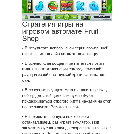
Стратегия игры на
игровом автомате Fruit
Shop
• В результате непрерывной серии проигрышей,
переключить онлайн-автомат на автоигру.
• В основополагающей игре пытаться ловить
выигрышные комбинации самому, призовой
раунд игровой слот пускай крутит автоматом
сам.
• В бонусных раундах, можно словить цепочку
побед, для этой цели вам нужно будет
придерживаться строгого ритма нажатия на стоп
после запуска. Работает всегда.
• Раз жмем мы по пусковой кнопке и
останавливаем, раз играет эмулятор. При
запуске бонусного раунда сохраняется такая же
очередность Но, уже после призовой игры