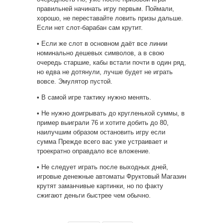
правильней начинать игру первым. Поймали,
хорошо, не переставайте ловить призы дальше.
Если нет слот-барабан сам крутит.
• Если же слот в основном даёт все линии
номинально дешевых символов, а в свою
очередь старшие, кабы встали почти в один ряд,
но едва не дотянули, лучше будет не играть
вовсе. Эмулятор пустой.
• В самой игре тактику нужно менять.
• Не нужно доигрывать до кругленькой суммы, в
пример выиграли 76 и хотите добить до 80,
наилучшим образом остановить игру если
сумма Прежде всего вас уже устраивает и
троекратно оправдало все вложение.
• Не следует играть после выходных дней,
игровые денежные автоматы Фруктовый Магазин
крутят заманчивые картинки, но по факту
сжигают деньги быстрее чем обычно.