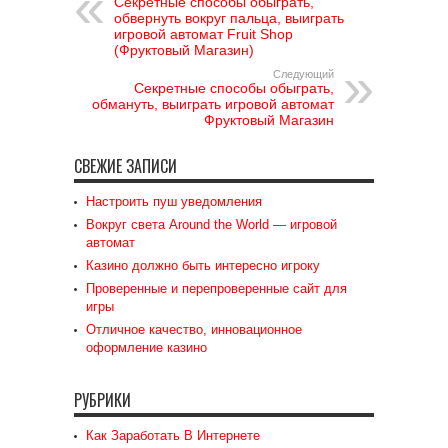
Секретные способы обыграть,
обвернуть вокруг пальца, выиграть
игровой автомат Fruit Shop
(Фруктовый Магазин)
Следующий
Секретные способы обыграть,
обмануть, выиграть игровой автомат
Фруктовый Магазин
СВЕЖИЕ ЗАПИСИ
Настроить пуш уведомления
Вокруг света Around the World — игровой
автомат
Казино должно быть интересно игроку
Проверенные и перепроверенные сайт для
игры
Отличное качество, инновационное
оформление казино
РУБРИКИ
Как Заработать В Интернете