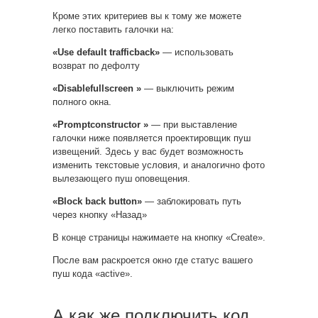
Кроме этих критериев вы к тому же можете
легко поставить галочки на:
«Use default trafficback»
— использовать
возврат по дефолту
«Disablefullscreen »
— выключить режим
полного окна.
«Promptconstructor »
— при выставление
галочки ниже появляется проектировщик пуш
извещений. Здесь у вас будет возможность
изменить текстовые условия, и аналогично фото
вылезающего пуш оповещения.
«Block back button»
— заблокировать путь
через кнопку «Назад»
В конце страницы нажимаете на кнопку «Create».
После вам раскроется окно где статус вашего
пуш кода «active».
А как же подключить код