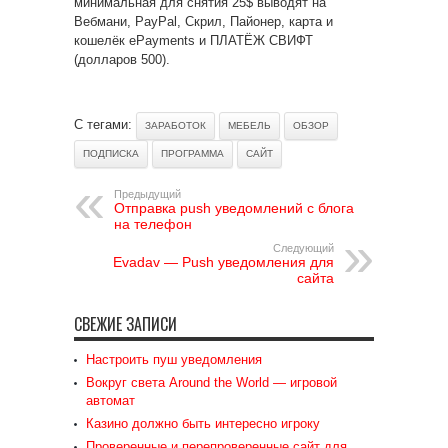
минимальная для снятия 25$ выводят на
Вебмани, PayPal, Скрил, Пайонер, карта и
кошелёк ePayments и ПЛАТЁЖ СВИФТ
(долларов 500).
С тегами:
ЗАРАБОТОК
МЕБЕЛЬ
ОБЗОР
ПОДПИСКА
ПРОГРАММА
САЙТ
Предыдущий
Отправка push уведомлений с блога
на телефон
Следующий
Evadav — Push уведомления для
сайта
СВЕЖИЕ ЗАПИСИ
Настроить пуш уведомления
Вокруг света Around the World — игровой
автомат
Казино должно быть интересно игроку
Проверенные и перепроверенные сайт для