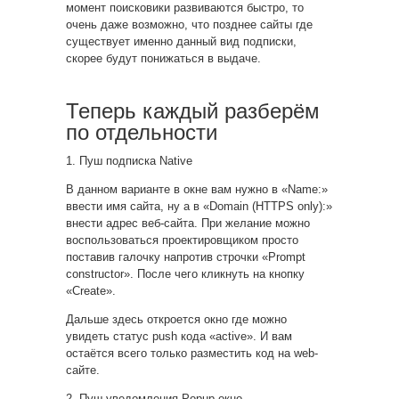
момент поисковики развиваются быстро, то
очень даже возможно, что позднее сайты где
существует именно данный вид подписки,
скорее будут понижаться в выдаче.
Теперь каждый разберём
по отдельности
1. Пуш подписка Native
В данном варианте в окне вам нужно в «Name:»
ввести имя сайта, ну а в «Domain (HTTPS only):»
внести адрес веб-сайта. При желание можно
воспользоваться проектировщиком просто
поставив галочку напротив строчки «Prompt
constructor». После чего кликнуть на кнопку
«Create».
Дальше здесь откроется окно где можно
увидеть статус push кода «active». И вам
остаётся всего только разместить код на web-
сайте.
2. Пуш уведомления Popup окно