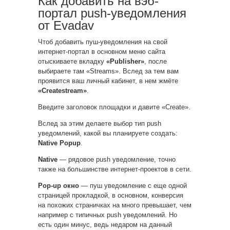
Как добавить на вэб-
портал push-уведомления
от Evadav
Чтоб добавить пуш-уведомления на свой
интернет-портал в основном меню сайта
отыскиваете вкладку
«Publisher»
, после
выбираете там «Streams». Вслед за тем вам
проявится ваш личный кабинет, в нем жмёте
«Createstream»
.
Введите заголовок площадки и давите «Create».
Вслед за этим делаете выбор тип push
уведомлений, какой вы планируете создать:
Native Popup
.
Native
— рядовое push уведомление, точно
также на большинстве интернет-проектов в сети.
Pop-up окно
— пуш уведомление с еще одной
страницей прокладкой, в основном, конверсия
на похожих страничках на много превышает, чем
например с типичных push уведомлений. Но
есть один минус, ведь недаром на данный