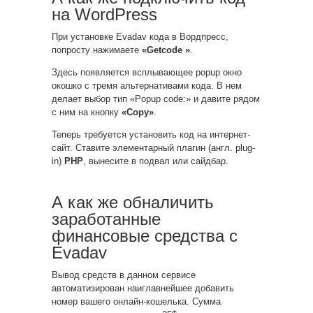
на WordPress
При установке Evadav кода в Вордпресс,
попросту нажимаете
«Getcode »
.
Здесь появляется всплывающее popup окно
окошко с тремя альтернативами кода. В нем
делает выбор тип «Popup code:» и давите рядом
с ним на кнопку
«Copy»
.
Теперь требуется установить код на интернет-
сайт. Ставите элементарный плагин (англ. plug-
in)
PHP
, вынесите в подвал или сайдбар.
А как же обналичить
заработанные
финансовые средства с
Evadav
Вывод средств в данном сервисе
автоматизирован наиглавнейшее добавить
номер вашего онлайн-кошелька. Сумма