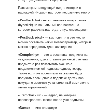
Рассмотрим следующий вид, в истории с
вариацией «Popup» настроек несравнимо много:
«Postback link»
— это внешняя гиперссылка
(hyperlink) на ваш личный вэб-портал, на
котором рассчитываете дать пуш оповещения.
«Postback pixel»
— как понял я в это место
можно поставить некий метеопараметр, который
можно передавать для наблюдения.
«Complexity»
— это агрессивная подписка на
уведомления, здесь ставите до какой степени
предметно раз показывать окошко с
предложением об подписке одному юзеру.
Также если же посетитель не желает будет
получать сообщение о подписке до тех пор
покуда не иссякнет установленный вами лично
лимит ограничений.
«Trafficback url»
— адрес, на который
перенаправлять юзера после уже подписки.
«Name»
— имя площадки