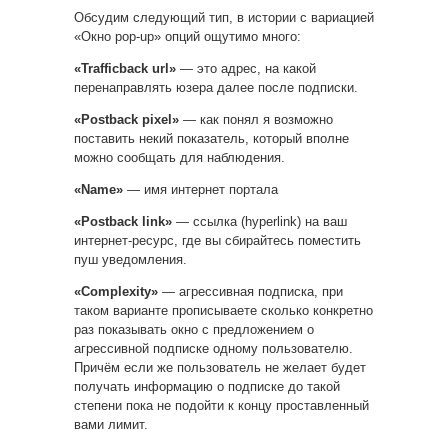
Обсудим следующий тип, в истории с вариацией
«Окно pop-up» опций ощутимо много:
«Trafficback url»
— это адрес, на какой
перенаправлять юзера далее после подписки.
«Postback pixel»
— как понял я возможно
поставить некий показатель, который вполне
можно сообщать для наблюдения.
«Name»
— имя интернет портала
«Postback link»
— ссылка (hyperlink) на ваш
интернет-ресурс, где вы сбирайтесь поместить
пуш уведомления.
«Complexity»
— агрессивная подписка, при
таком варианте прописываете сколько конкретно
раз показывать окно с предложением о
агрессивной подписке одному пользователю.
Причём если же пользователь не желает будет
получать информацию о подписке до такой
степени пока не подойти к концу проставленный
вами лимит.