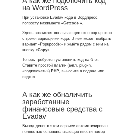
А как же подключить код
на WordPress
При установке Evadav кода в Вордпресс,
попросту нажимаете
«Getcode »
.
Здесь возникает всплывающее окно pop-up окно
с тремя вариациями кода. В нем может выбрать
вариант «Popupcode:» и жмёте рядом с ним на
кнопку
«Copy»
.
Теперь требуется установить код на блог.
Ставите простой плагин (англ. plug-in,
«подключать»)
PHP
, выносите в подвал или
виджет.
А как же обналичить
заработанные
финансовые средства с
Evadav
Вывод денег в этом сервисе автоматизирован
полностью основополагающее ввести номер