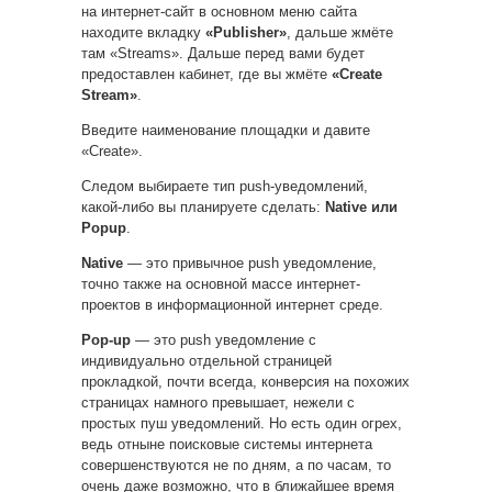
на интернет-сайт в основном меню сайта
находите вкладку
«Publisher»
, дальше жмёте
там «Streams». Дальше перед вами будет
предоставлен кабинет, где вы жмёте
«Create
Stream»
.
Введите наименование площадки и давите
«Create».
Следом выбираете тип push-уведомлений,
какой-либо вы планируете сделать:
Native или
Popup
.
Native
— это привычное push уведомление,
точно также на основной массе интернет-
проектов в информационной интернет среде.
Pop-up
— это push уведомление с
индивидуально отдельной страницей
прокладкой, почти всегда, конверсия на похожих
страницах намного превышает, нежели с
простых пуш уведомлений. Но есть один огрех,
ведь отныне поисковые системы интернета
совершенствуются не по дням, а по часам, то
очень даже возможно, что в ближайшее время