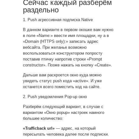
Сейчас каждый разберём
раздельно
1. Push агрессивная подписка Native
В данном варианте в первом окошке вам нужно
в поле «Name:» ввести имя площадки, ну а в
«Domain (HTTPS only):» записать адрес
вебсайта. При желанье возможно
воспользоваться конструктором попросту
поставив птичку напротив строки «Prompt
constructor». Позже нажать на кнопку «Create».
Дальше вам раскроется окно куда можно
увидеть статус push кода «active». И уже
останется всего поместить код на сайте.
2. Push уведомления Pop-up окно
Разберём следующий вариант, в случае с
вариантом «Окно popup» настроек намного
большее количество:
«Trafficback url»
— адрес, на который
пересылать человека далее после подписки.