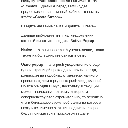
вкладку
«Publisher»
, после нажимаете там
«Streams». Дальше перед вами будет
предоставлен ваш личный кабинет, в нем вы
жмёте
«Create Stream»
.
Введите название сайта и давите «Create».
Дальше выбираете тип пуш уведомлений,
который вы хотите создать:
Native Popup
.
Native
— это типовое push-уведомление, точно
также на большинстве сайтов в сети.
Окно popup
— это push уведомление с еще
одной страницей прокладкой, почти всегда,
конверсия на подобных страничках намного
превышает, чем с рядовых push уведомлений.
Но все же один минус, поскольку в текущий
момент поисковые системы интернета
совершенствуются стремительно, то вероятно,
что в ближайшее время веб-сайты на которых
находится именно этот тип подписки, скорее
будут понижаться в поисковой выдаче.