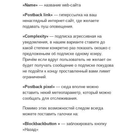
«Name»
— название web-сайта
«Postback link»
— гиперссылка на ваш
ненаглядный интернет-сайт, где желаете
подавать пуш оповещения.
«Complexity»
— подписка агрессивная на
уведомления, в нашем варианте ставите до
какой степени конкретно раз показать окошко с
предложеньем об подписке одному юзеру.
Причём если вдруг пользователь не желает он
будет получать сообщение о подписке покудова
не подойти к концу проставленный вами лимит
ограничений.
«Postback pixel»
— сюда вполне можно
вставить некий метеопараметр, который можно
сообщать для отслеживания.
Помимо этих возможностей следом всегда
можете поставить галочки на:
«Blockbackbutton »
— заблокировать кнопку
«Назад»