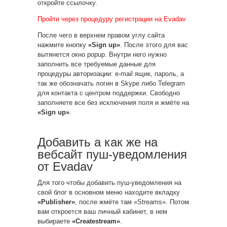
откройте ссылочку.
Пройти через процедуру регистрации на Evadav
После чего в верхнем правом углу сайта
нажмите кнопку
«Sign up»
. После этого для вас
вытянется окно popup. Внутри него нужно
заполнить все требуемые данные для
процедуры авторизации: e-mail ящик, пароль, а
так же обозначать логин в Skype либо Telegram
для контакта с центром поддержки. Свободно
заполняете все без исключения поля и жмёте на
«Sign up»
.
Добавить а как же на
вебсайт пуш-уведомления
от Evadav
Для того чтобы добавить пуш-уведомления на
свой блог в основном меню находите вкладку
«Publisher»
, после жмёте там «Streams». Потом
вам откроется ваш личный кабинет, в нем
выбираете
«Createstream»
.