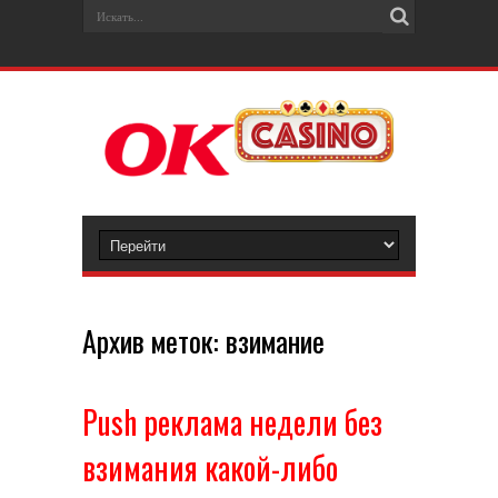
Архив меток:
взимание
Push реклама недели без
взимания какой-либо