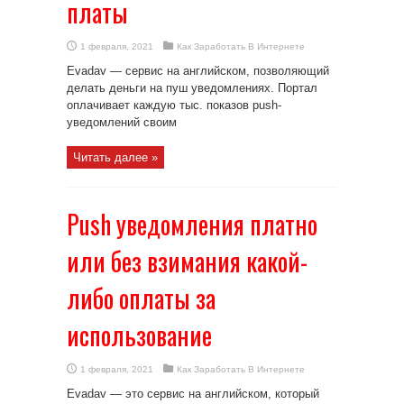
платы
1 февраля, 2021
Как Заработать В Интернете
Evadav — сервис на английском, позволяющий
делать деньги на пуш уведомлениях. Портал
оплачивает каждую тыс. показов push-
уведомлений своим
Читать далее »
Push уведомления платно
или без взимания какой-
либо оплаты за
использование
1 февраля, 2021
Как Заработать В Интернете
Evadav — это сервис на английском, который