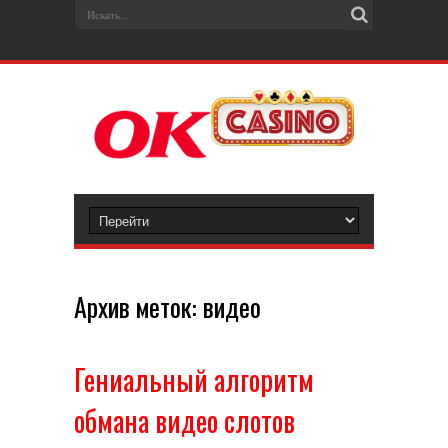
Архив меток:
видео
Гениальный алгоритм
обмана видео слотов