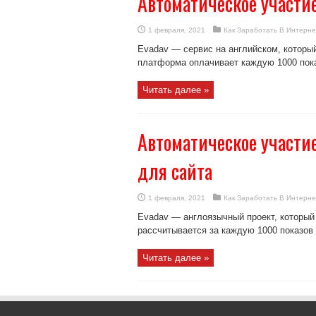
Автоматическое участи
1 февраля, 2021
Как Заработать В Интерне
Evadav — сервис на английском, которы
платформа оплачивает каждую 1000 пок
Читать далее »
Автоматическое участи
для сайта
1 февраля, 2021
Как Заработать В Интерне
Evadav — англоязычный проект, который
рассчитывается за каждую 1000 показов
Читать далее »