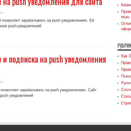
е на push уведомления для сайта
Казин
Прове
те
игры
й позволяет зарабатывать на push уведомлениях. Её
Отлич
азов push-уведомлений
офор
РУБРИ
е и подписка на push уведомления
Как З
Прав
Прове
Психо
те
Руле
Слот
 позволяет зарабатывать на push уведомлениях. Сайт
 push уведомлений
Стат
Страт