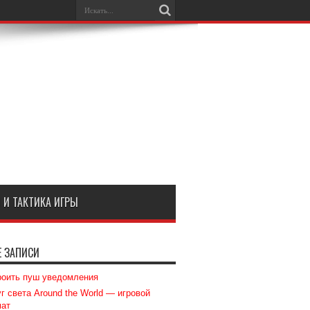
 И ТАКТИКА ИГРЫ
Е ЗАПИСИ
роить пуш уведомления
г света Around the World — игровой
мат