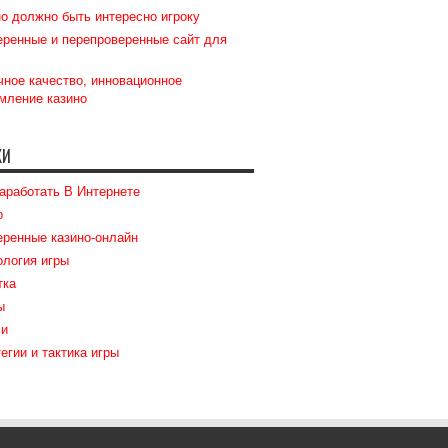
о должно быть интересно игроку
ренные и перепроверенные сайт для
ное качество, инновационное
мление казино
КИ
аработать В Интернете
о
ренные казино-онлайн
логия игры
тка
ы
ьи
егии и тактика игры