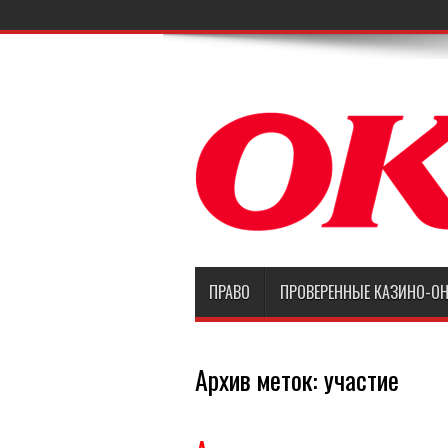
ПРАВО
ПРОВЕРЕННЫЕ КАЗИНО-О
Архив меток:
участие