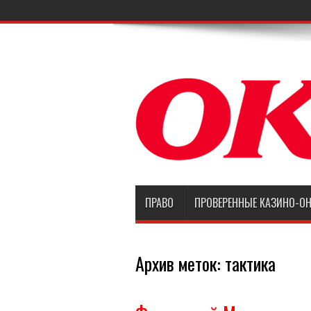
ПРАВО
ПРОВЕРЕННЫЕ КАЗИНО-О
Архив меток:
тактика