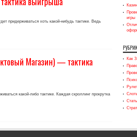
 тактика выигрыша
Казин
Прове
игры
дет придерживаться хоть какой-нибудь тактике. Ведь
Отлич
офор
РУБРИ
руктовый Магазин) — тактика
Как З
Прав
Прове
Психо
Руле
Слот
иваться какой-либо тактике. Каждая скроллинг прокрутка
Стат
Страт