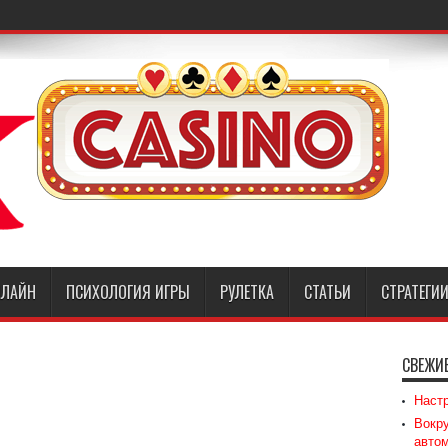
НЛАЙН
ПСИХОЛОГИЯ ИГРЫ
РУЛЕТКА
СТАТЬИ
СТРАТЕГИИ
СВЕЖИ
Наст
Вокру
авто