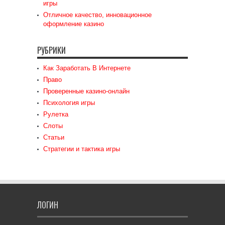
игры
Отличное качество, инновационное
оформление казино
РУБРИКИ
Как Заработать В Интернете
Право
Проверенные казино-онлайн
Психология игры
Рулетка
Слоты
Статьи
Стратегии и тактика игры
ЛОГИН