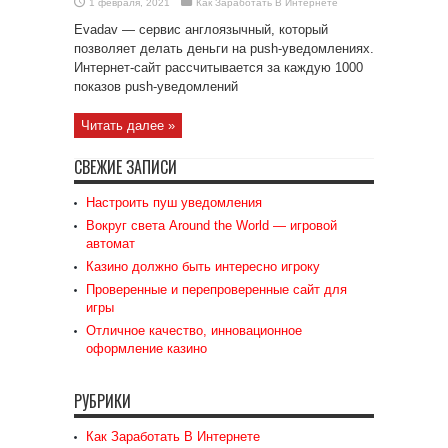
1 февраля, 2021
Как Заработать В Интернете
Evadav — сервис англоязычный, который
позволяет делать деньги на push-уведомлениях.
Интернет-сайт рассчитывается за каждую 1000
показов push-уведомлений
Читать далее »
СВЕЖИЕ ЗАПИСИ
Настроить пуш уведомления
Вокруг света Around the World — игровой
автомат
Казино должно быть интересно игроку
Проверенные и перепроверенные сайт для
игры
Отличное качество, инновационное
оформление казино
РУБРИКИ
Как Заработать В Интернете