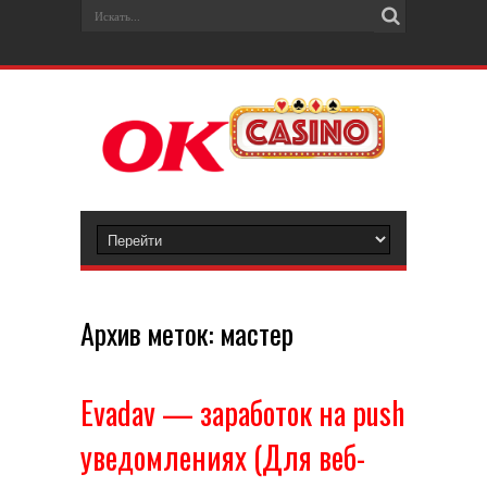
Архив меток:
мастер
Evadav — заработок на push
уведомлениях (Для веб-