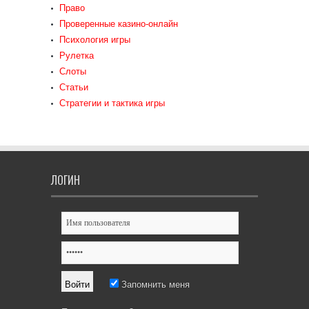
Право
Проверенные казино-онлайн
Психология игры
Рулетка
Слоты
Статьи
Стратегии и тактика игры
ЛОГИН
Запомнить меня