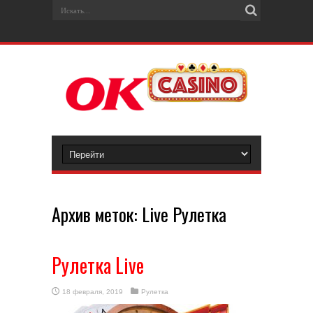
Архив меток:
Live Рулетка
Рулетка Live
18 февраля, 2019
Рулетка