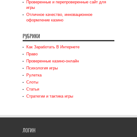
Проверенные и перепроверенные сайт для
игры
Отличное качество, инновационное
оформление казино
РУБРИКИ
Как Заработать В Интернете
Право
Проверенные казино-онлайн
Психология игры
Рулетка
Слоты
Статьи
Стратегии и тактика игры
ЛОГИН