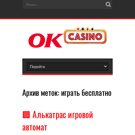
Архив меток:
играть бесплатно
🏢 Алькатрас игровой
автомат