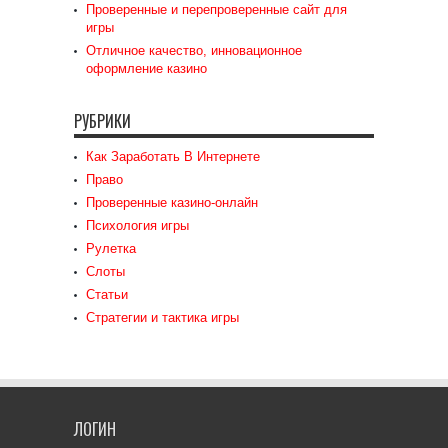
Проверенные и перепроверенные сайт для
игры
Отличное качество, инновационное
оформление казино
РУБРИКИ
Как Заработать В Интернете
Право
Проверенные казино-онлайн
Психология игры
Рулетка
Слоты
Статьи
Стратегии и тактика игры
ЛОГИН