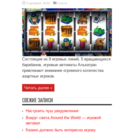
6 декабря, 2020
Слоты
Состоящие из 9 игровых линий, 5 вращающихся
барабанов, игровые автоматы Алькатрас
привлекают внимание огромного количества
азартных игроков.
Читать далее »
СВЕЖИЕ ЗАПИСИ
Настроить пуш уведомления
Вокруг света Around the World — игровой
автомат
Казино должно быть интересно игроку