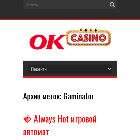
Архив меток:
Gaminator
🍓 Always Hot игровой
автомат