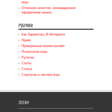
игры
Отличное качество, инновационное
оформление казино
РУБРИКИ
Как Заработать В Интернете
Право
Проверенные казино-онлайн
Психология игры
Рулетка
Слоты
Статьи
Стратегии и тактика игры
ЛОГИН