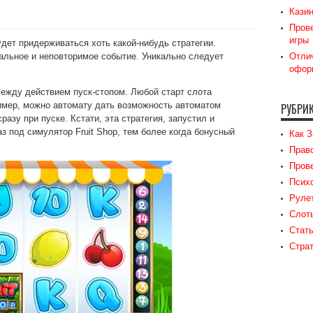
Казин
Прове
игры
дет придерживаться хоть какой-нибудь стратегии.
кальное
и неповторимое событие. Уникально следует
Отлич
офор
ежду действием пуск-стопом. Любой старт слота
имер, можно автомату дать возможность автоматом
РУБРИ
разу при пуске. Кстати, эта стратегия, запустил и
з под симулятор Fruit Shop, тем более когда бонусный
Как З
Прав
Прове
Психо
Руле
Слот
Стат
Страт