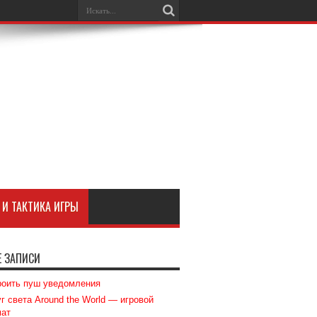
 И ТАКТИКА ИГРЫ
Е ЗАПИСИ
роить пуш уведомления
г света Around the World — игровой
мат