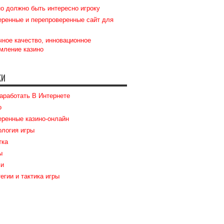
о должно быть интересно игроку
ренные и перепроверенные сайт для
ное качество, инновационное
мление казино
КИ
аработать В Интернете
о
ренные казино-онлайн
логия игры
тка
ы
ьи
егии и тактика игры