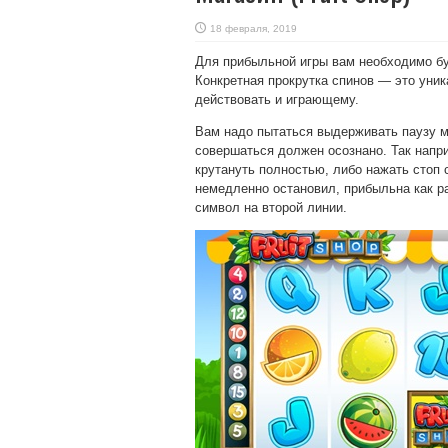
18 февраля, 2019
Для прибыльной игры вам необходимо бу
Конкретная прокрутка спинов — это уни
действовать и играющему.
Вам надо пытаться выдерживать паузу м
совершаться должен осознано. Так напр
крутануть полностью, либо нажать стоп с
немедленно остановил, прибыльна как ра
символ на второй линии.