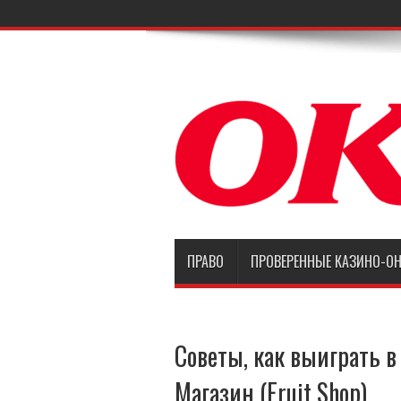
ПРАВО
ПРОВЕРЕННЫЕ КАЗИНО-О
Советы, как выиграть 
Магазин (Fruit Shop)