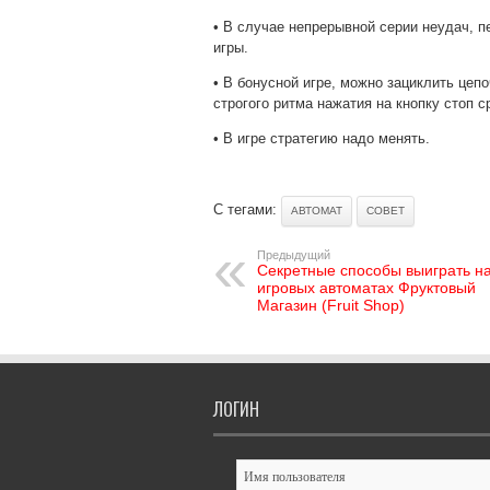
• В случае непрерывной серии неудач, п
игры.
• В бонусной игре, можно зациклить цеп
строгого ритма нажатия на кнопку стоп с
• В игре стратегию надо менять.
С тегами:
АВТОМАТ
СОВЕТ
Предыдущий
Секретные способы выиграть н
игровых автоматах Фруктовый
Магазин (Fruit Shop)
ЛОГИН