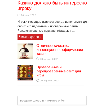
Казино должно быть интересно
игроку
20 мая, 2022
Игроки живущие азартом всегда используют для
своих игр надёжные и проверенные сайты.
Развлекательные порталы обладают ...
Читать далее »
Отличное качество,
инновационное оформление
казино
20 марта, 2022
Проверенные и
перепроверенные сайт для
игры
20 апреля, 2022