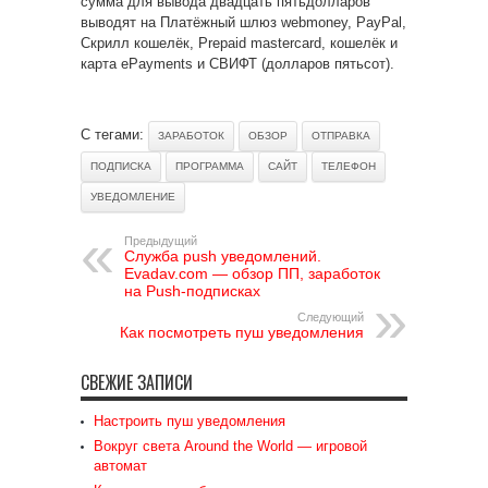
сумма для вывода двадцать пятьдолларов
выводят на Платёжный шлюз webmoney, PayPal,
Скрилл кошелёк, Prepaid mastercard, кошелёк и
карта ePayments и СВИФТ (долларов пятьсот).
С тегами:
ЗАРАБОТОК
ОБЗОР
ОТПРАВКА
ПОДПИСКА
ПРОГРАММА
САЙТ
ТЕЛЕФОН
УВЕДОМЛЕНИЕ
Предыдущий
Служба push уведомлений.
Evadav.com — обзор ПП, заработок
на Push-подписках
Следующий
Как посмотреть пуш уведомления
СВЕЖИЕ ЗАПИСИ
Настроить пуш уведомления
Вокруг света Around the World — игровой
автомат