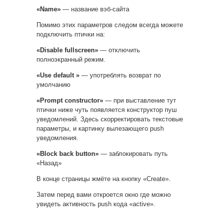
«Name»
— название вэб-сайта
Помимо этих параметров следом всегда можете
подключить птички на:
«Disable fullscreen»
— отключить
полноэкранный режим.
«Use default »
— употреблять возврат по
умолчанию
«Prompt constructor»
— при выставление тут
птички ниже чуть появляется конструктор пуш
уведомлений. Здесь скорректировать текстовые
параметры, и картинку вылезающего push
уведомления.
«Block back button»
— заблокировать путь
«Назад»
В конце страницы жмёте на кнопку «Create».
Затем перед вами откроется окно где можно
увидеть активность push кода «active».