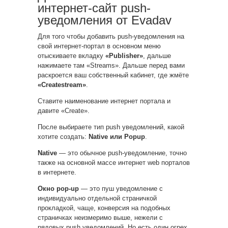
интернет-сайт push-
уведомления от Evadav
Для того чтобы добавить push-уведомления на
свой интернет-портал в основном меню
отыскиваете вкладку
«Publisher»
, дальше
нажимаете там «Streams». Дальше перед вами
раскроется ваш собственный кабинет, где жмёте
«Createstream»
.
Ставите наименование интернет портала и
давите «Create».
После выбираете тип push уведомлений, какой
хотите создать:
Native или Popup
.
Native
— это обычное push-уведомление, точно
также на основной массе интернет web порталов
в интернете.
Окно pop-up
— это пуш уведомление с
индивидуально отдельной страничкой
прокладкой, чаще, конверсия на подобных
страничках неизмеримо выше, нежели с
рядовых push уведомлений. Но есть один огрех,