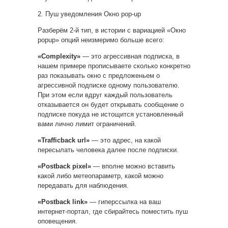
2. Пуш уведомления Окно pop-up
Разберём 2-й тип, в истории с вариацией «Окно
popup» опций неизмеримо больше всего:
«Complexity»
— это агрессивная подписка, в
нашем примере прописываете сколько конкретно
раз показывать окно с предложеньем о
агрессивной подписке одному пользователю.
При этом если вдруг каждый пользователь
отказывается он будет открывать сообщение о
подписке покуда не истощится установленный
вами лично лимит ограничений.
«Trafficback url»
— это адрес, на какой
пересылать человека далее после подписки.
«Postback pixel»
— вполне можно вставить
какой либо метеопараметр, какой можно
передавать для наблюдения.
«Postback link»
— гиперссылка на ваш
интернет-портал, где сбирайтесь поместить пуш
оповещения.