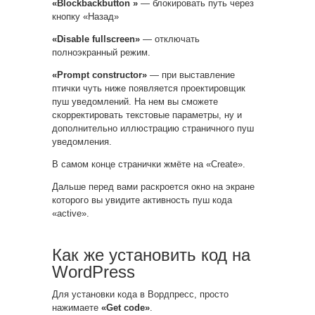
«Blockbackbutton »
— блокировать путь через
кнопку «Назад»
«Disable fullscreen»
— отключать
полноэкранный режим.
«Prompt constructor»
— при выставление
птички чуть ниже появляется проектировщик
пуш уведомлений. На нем вы сможете
скорректировать текстовые параметры, ну и
дополнительно иллюстрацию страничного пуш
уведомления.
В самом конце странички жмёте на «Create».
Дальше перед вами раскроется окно на экране
которого вы увидите активность пуш кода
«active».
Как же установить код на
WordPress
Для установки кода в Вордпресс, просто
нажимаете
«Get code»
.