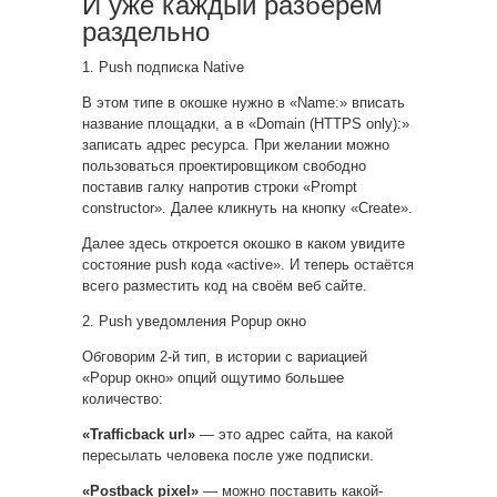
И уже каждый разберём
раздельно
1. Push подписка Native
В этом типе в окошке нужно в «Name:» вписать
название площадки, а в «Domain (HTTPS only):»
записать адрес ресурса. При желании можно
пользоваться проектировщиком свободно
поставив галку напротив строки «Prompt
constructor». Далее кликнуть на кнопку «Create».
Далее здесь откроется окошко в каком увидите
состояние push кода «active». И теперь остаётся
всего разместить код на своём веб сайте.
2. Push уведомления Popup окно
Обговорим 2-й тип, в истории с вариацией
«Popup окно» опций ощутимо большее
количество:
«Trafficback url»
— это адрес сайта, на какой
пересылать человека после уже подписки.
«Postback pixel»
— можно поставить какой-