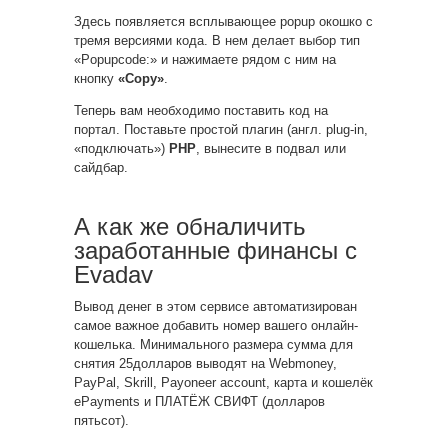
Здесь появляется всплывающее popup окошко с
тремя версиями кода. В нем делает выбор тип
«Popupcode:» и нажимаете рядом с ним на
кнопку
«Copy»
.
Теперь вам необходимо поставить код на
портал. Поставьте простой плагин (англ. plug-in,
«подключать»)
PHP
, вынесите в подвал или
сайдбар.
А как же обналичить
заработанные финансы с
Evadav
Вывод денег в этом сервисе автоматизирован
самое важное добавить номер вашего онлайн-
кошелька. Минимального размера сумма для
снятия 25долларов выводят на Webmoney,
PayPal, Skrill, Payoneer account, карта и кошелёк
ePayments и ПЛАТЁЖ СВИФТ (долларов
пятьсот).