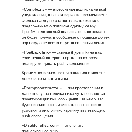
«Complexity»
— агрессивная подписка на push
уведомления, в нашем варианте прописываете
сколько наглядно раз показывать окошко с
предложеньем о подписке одному юзеру.
Причём если каждый пользователь не желает
он будет получать сообщение о подписке до тех
пор покуда не иссякнет установленный лимит.
«Postback link»
— ссылка (hyperlink) на ваш
собственный интернет-портал, на котором
планируете давать push уведомления.
Кроме этих возможностей аналогично можете
легко включить птички на:
«Promptconstructor »
— при проставлении в
данном случае галочки ниже чуть появляется
проектировщик пуш сообщений. На нем у вас
будет возможность изменить все текстовые
условия, и аналогично картинку вылезающего
push оповещения.
«Disable fullscreen»
— отключить
полноэкранное окно.