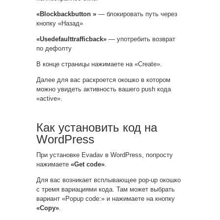
«Blockbackbutton »
— блокировать путь через
кнопку «Назад»
«Usedefaulttrafficback»
— употребить возврат
по дефолту
В конце страницы нажимаете на «Create».
Далее для вас раскроется окошко в котором
можно увидеть активность вашего push кода
«active».
Как установить код на
WordPress
При установке Evadav в WordPress, попросту
нажимаете
«Get code»
.
Для вас возникает всплывающее pop-up окошко
с тремя вариациями кода. Там может выбрать
вариант «Popup code:» и нажимаете на кнопку
«Copy»
.