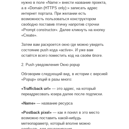
нужно в поле «Name:» внести название проекта,
а в «Domain (HTTPS only):» записать адрес
интернет портала. При желании есть
возможность пользоваться конструктором
свободно поставив птичку напротив строчки
«Prompt constructor». Далее кликнуть на кнопку
«Create».
Затем вам раскроется окно где можно увидеть
состояние push кода «active». И уже вам
остаётся всего поместить код на своём блоге.
2. Push уведомления Окно popup
Обговорим следующий вид, в истории с версией
«Popup» опций в разы много:
«Trafficback url»
— это адрес, на который
переадресовать юзера далее после подписки.
«Name»
— название ресурса
«Postback pixel»
— как я понял в это место
возможно поставить какой-нибудь
метеопараметр, который вполне можно
сообщать для отслеживания.