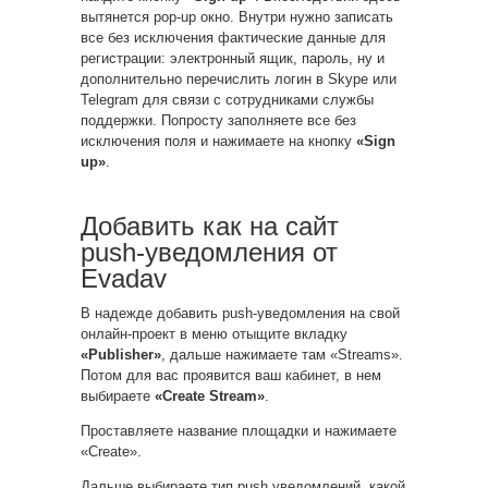
вытянется pop-up окно. Внутри нужно записать
все без исключения фактические данные для
регистрации: электронный ящик, пароль, ну и
дополнительно перечислить логин в Skype или
Telegram для связи с сотрудниками службы
поддержки. Попросту заполняете все без
исключения поля и нажимаете на кнопку
«Sign
up»
.
Добавить как на сайт
push-уведомления от
Evadav
В надежде добавить push-уведомления на свой
онлайн-проект в меню отыщите вкладку
«Publisher»
, дальше нажимаете там «Streams».
Потом для вас проявится ваш кабинет, в нем
выбираете
«Create Stream»
.
Проставляете название площадки и нажимаете
«Create».
Дальше выбираете тип push уведомлений, какой