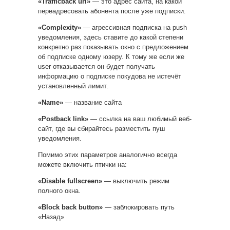
«Trafficback url»
— это адрес сайта, на какой
переадресовать абонента после уже подписки.
«Complexity»
— агрессивная подписка на push
уведомления, здесь ставите до какой степени
конкретно раз показывать окно с предложением
об подписке одному юзеру. К тому же если же
user отказывается он будет получать
информацию о подписке покудова не истечёт
установленный лимит.
«Name»
— название сайта
«Postback link»
— ссылка на ваш любимый веб-
сайт, где вы сбирайтесь разместить пуш
уведомления.
Помимо этих параметров аналогично всегда
можете включить птички на:
«Disable fullscreen»
— выключить режим
полного окна.
«Block back button»
— заблокировать путь
«Назад»