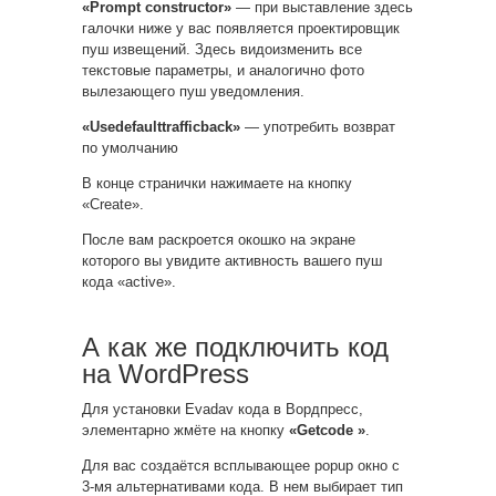
«Prompt constructor»
— при выставление здесь
галочки ниже у вас появляется проектировщик
пуш извещений. Здесь видоизменить все
текстовые параметры, и аналогично фото
вылезающего пуш уведомления.
«Usedefaulttrafficback»
— употребить возврат
по умолчанию
В конце странички нажимаете на кнопку
«Create».
После вам раскроется окошко на экране
которого вы увидите активность вашего пуш
кода «active».
А как же подключить код
на WordPress
Для установки Evadav кода в Вордпресс,
элементарно жмёте на кнопку
«Getcode »
.
Для вас создаётся всплывающее popup окно с
3-мя альтернативами кода. В нем выбирает тип