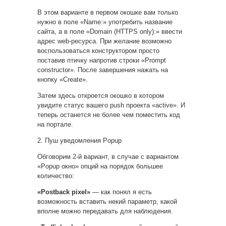
В этом варианте в первом окошке вам только
нужно в поле «Name:» употребить название
сайта, а в поле «Domain (HTTPS only):» ввести
адрес web-ресурса. При желание возможно
воспользоваться конструктором просто
поставив птичку напротив строки «Prompt
constructor». После завершения нажать на
кнопку «Create».
Затем здесь откроется окошко в котором
увидите статус вашего push проекта «active». И
теперь останется не более чем поместить код
на портале.
2. Пуш уведомления Popup
Обговорим 2-й вариант, в случае с вариантом
«Popup окно» опций на порядок большее
количество:
«Postback pixel»
— как понял я есть
возможность вставить некий параметр, какой
вполне можно передавать для наблюдения.