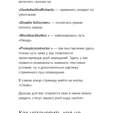
включить галочки на:
«Usedefaulttrafficback»
— применить возврат по
умолчанию
«Disable fullscreen»
— отключать режим
полного экрана.
«Blockbackbutton »
— заблокировать путь
«Назад»
«Promptconstructor »
— при выставление здесь
птички чуть ниже у вас появляется
проектировщик push извещений. Здесь у вас
появится возможность изменить текстовые
условия, ну и дополнительно картинку
страничного пуш оповещения.
В самом конце страницы жмёте на кнопку
«Create».
Дальше для вас откроется окно в каком можно
увидеть статус вашего push кода «active».
Как установить код на