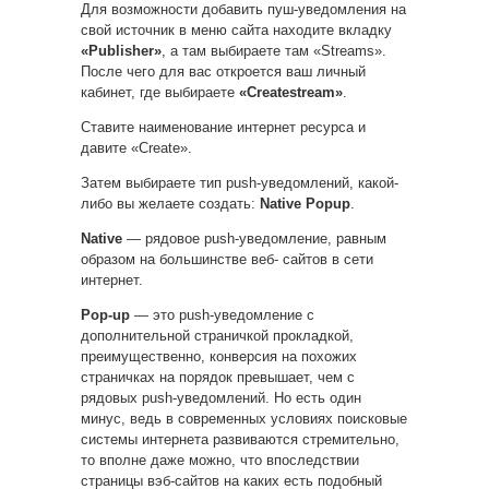
Для возможности добавить пуш-уведомления на
свой источник в меню сайта находите вкладку
«Publisher»
, а там выбираете там «Streams».
После чего для вас откроется ваш личный
кабинет, где выбираете
«Createstream»
.
Ставите наименование интернет ресурса и
давите «Create».
Затем выбираете тип push-уведомлений, какой-
либо вы желаете создать:
Native Popup
.
Native
— рядовое push-уведомление, равным
образом на большинстве веб- сайтов в сети
интернет.
Pop-up
— это push-уведомление с
дополнительной страничкой прокладкой,
преимущественно, конверсия на похожих
страничках на порядок превышает, чем с
рядовых push-уведомлений. Но есть один
минус, ведь в современных условиях поисковые
системы интернета развиваются стремительно,
то вполне даже можно, что впоследствии
страницы вэб-сайтов на каких есть подобный