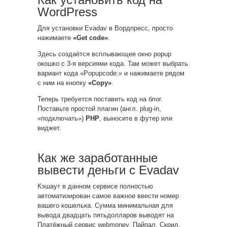
WordPress
Для установки Evadav в Вордпресс, просто
нажимаете
«Get code»
.
Здесь создаётся всплывающее окно popup
окошко с 3-я версиями кода. Там может выбрать
вариант кода «Popupcode:» и нажимаете рядом
с ним на кнопку
«Copy»
.
Теперь требуется поставить код на блог.
Поставьте простой плагин (англ. plug-in,
«подключать»)
PHP
, выносите в футер или
виджет.
Как же заработанные
вывести деньги с Evadav
Кэшаут в данном сервисе полностью
автоматизирован самое важное ввести номер
вашего кошелька. Сумма минимальная для
вывода двадцать пятьдолларов выводят на
Платёжный сервис webmoney, Пайпал, Скрил,