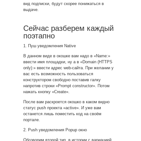
вид подписки, будут скорее понижаться в
выдаче.
Сейчас разберем каждый
поэтапно
1. Пуш уведомления Native
В данном виде в окошке вам надо в «Name:»
ввести имя площадки, ну а в «Domain (HTTPS
only):» ввести адрес web-сайта. При желании у
вас есть возможность пользоваться
конструктором свободно поставив галку
напротив строки «Prompt constructor». Потом
нажать кнопку «Create».
После вам раскроется окошко в каком видно
статус push проекта «active». И уже вам
останется лишь поместить код на своём
портале.
2. Push уведомления Popup окно
Обговорим второй тип, в истории с вариацией