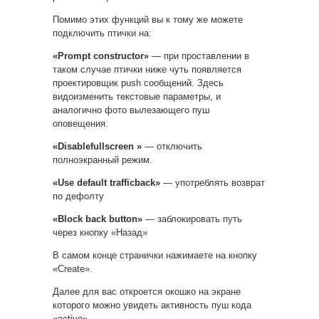
Помимо этих функций вы к тому же можете
подключить птички на:
«Prompt constructor»
— при проставлении в
таком случае птички ниже чуть появляется
проектировщик push сообщений. Здесь
видоизменить текстовые параметры, и
аналогично фото вылезающего пуш
оповещения.
«Disablefullscreen »
— отключить
полноэкранный режим.
«Use default trafficback»
— употреблять возврат
по дефолту
«Block back button»
— заблокировать путь
через кнопку «Назад»
В самом конце странички нажимаете на кнопку
«Create».
Далее для вас откроется окошко на экране
которого можно увидеть активность пуш кода
«active».