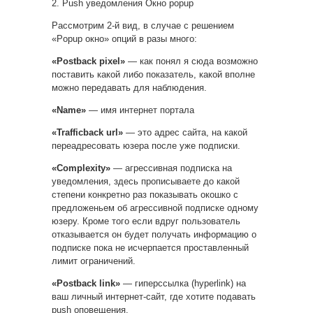
2. Push уведомления Окно popup
Рассмотрим 2-й вид, в случае с решением
«Popup окно» опций в разы много:
«Postback pixel»
— как понял я сюда возможно
поставить какой либо показатель, какой вполне
можно передавать для наблюдения.
«Name»
— имя интернет портала
«Trafficback url»
— это адрес сайта, на какой
переадресовать юзера после уже подписки.
«Complexity»
— агрессивная подписка на
уведомления, здесь прописываете до какой
степени конкретно раз показывать окошко с
предложеньем об агрессивной подписке одному
юзеру. Кроме того если вдруг пользователь
отказывается он будет получать информацию о
подписке пока не исчерпается проставленный
лимит ограничений.
«Postback link»
— гиперссылка (hyperlink) на
ваш личный интернет-сайт, где хотите подавать
push оповещения.