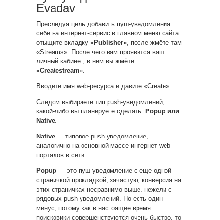
Evadav
Преследуя цель добавить пуш-уведомления
себе на интернет-сервис в главном меню сайта
отыщите вкладку
«Publisher»
, после жмёте там
«Streams». После чего вам проявится ваш
личный кабинет, в нем вы жмёте
«Createstream»
.
Вводите имя web-ресурса и давите «Create».
Следом выбираете тип push-уведомлений,
какой-либо вы планируете сделать:
Popup или
Native
.
Native
— типовое push-уведомление,
аналогично на основной массе интернет web
порталов в сети.
Popup
— это пуш уведомление с еще одной
страничкой прокладкой, зачастую, конверсия на
этих страничках несравнимо выше, нежели с
рядовых push уведомлений. Но есть один
минус, потому как в настоящее время
поисковики совершенствуются очень быстро, то