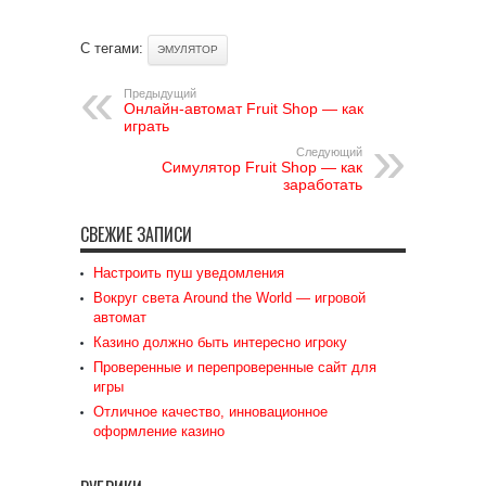
С тегами:
ЭМУЛЯТОР
Предыдущий
Онлайн-автомат Fruit Shop — как
играть
Следующий
Симулятор Fruit Shop — как
заработать
СВЕЖИЕ ЗАПИСИ
Настроить пуш уведомления
Вокруг света Around the World — игровой
автомат
Казино должно быть интересно игроку
Проверенные и перепроверенные сайт для
игры
Отличное качество, инновационное
оформление казино