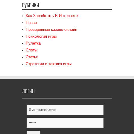
РУБРИКИ
Как Заработать В Интернете
Право
Проверенные казино-онлайн
Психология игры
Рулетка
Слоты
Статьи
Стратегии и тактика игры
ЛОГИН