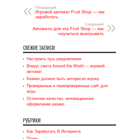
Предыдущий
Игровой автомат Fruit Shop — как
заработать
Следующий
Автоматы для игр Fruit Shop — как
научиться выигрывать
СВЕЖИЕ ЗАПИСИ
Настроить пуш уведомления
Вокруг света Around the World — игровой
автомат
Казино должно быть интересно игроку
Проверенные и перепроверенные сайт для
игры
Отличное качество, инновационное
оформление казино
РУБРИКИ
Как Заработать В Интернете
Право