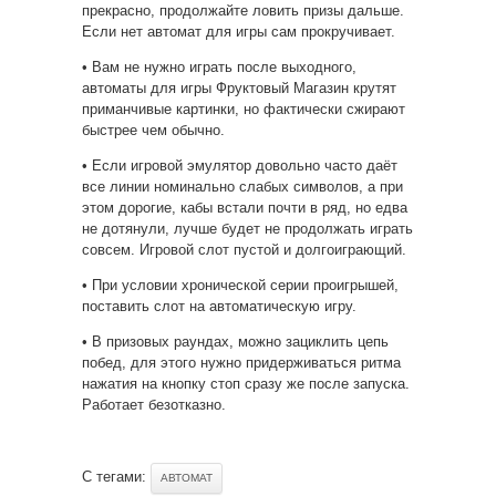
прекрасно, продолжайте ловить призы дальше.
Если нет автомат для игры сам прокручивает.
• Вам не нужно играть после выходного,
автоматы для игры Фруктовый Магазин крутят
приманчивые картинки, но фактически сжирают
быстрее чем обычно.
• Если игровой эмулятор довольно часто даёт
все линии номинально слабых символов, а при
этом дорогие, кабы встали почти в ряд, но едва
не дотянули, лучше будет не продолжать играть
совсем. Игровой слот пустой и долгоиграющий.
• При условии хронической серии проигрышей,
поставить слот на автоматическую игру.
• В призовых раундах, можно зациклить цепь
побед, для этого нужно придерживаться ритма
нажатия на кнопку стоп сразу же после запуска.
Работает безотказно.
С тегами:
АВТОМАТ