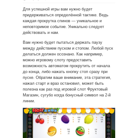
Для успешной игры вам нужно будет
придерживаться определённой тактике. Ведь
каждая прокрутка спинов — уникальное и
неповторимое
событие. Уникально следует
действовать и нам.
Вам нужно будет пытаться держать паузу
между действием пуском и стопом. Любой пуск
делаться должен осознано. Как например,
можно игровому слоту предоставить
возможность автоматом прокрутить от начала
до конца, либо нажать кнопку стоп сразу при
пуске. Обратим ваше внимание, эта стратегия,
нажал старт и враз остановил, может быть
полезна как раз под игровой слот Фруктовый
Магазин, сугубо когда бонусный символ на 2-й
линии.