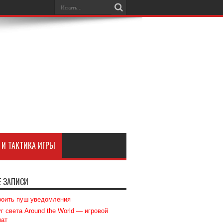
 И ТАКТИКА ИГРЫ
Е ЗАПИСИ
роить пуш уведомления
г света Around the World — игровой
мат