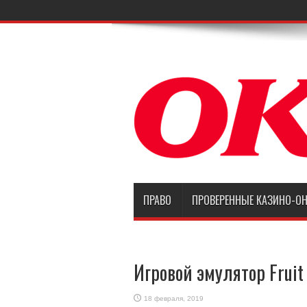
ПРАВО
ПРОВЕРЕННЫЕ КАЗИНО-О
Игровой эмулятор Fruit
18 февраля, 2019