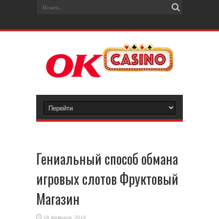
Гениальный способ обмана
игровых слотов Фруктовый
Магазин
18 февраля, 2019