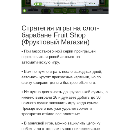
Стратегия игры на слот-
барабане Fruit Shop
(Фруктовый Магазин)
• При безостановочной серии проигрышей,
переключить игровой автомат на
автоматическую игру.
• Вам не нужно играть после выходных дней,
автоматы крутят прекрасные картинки, но по
факту сжирают деньги быстрее обычного.
• Не нужно доигрывать до кругленькой суммы, а
именно выиграли 26 и думаете добить до 30,
намного лучше закончить игру когда сумма
Прежде всего вас уже удовлетворяет и
троекратно отбило все вложение.
• В бонусной игре, можно зациклить цепочку
побед, для этого вам нужно придерживаться