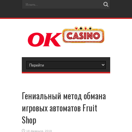
Гениальный метод обмана
игровых автоматов Fruit
Shop
18 февраля, 2019