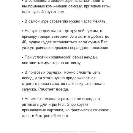
• В основополагающей игре пытаться ловить
выигрышные комбинации самому, призовые игры
слот пускай крутит сам.
• В самой игре стратегию нужно часто менять.
• Не нужно доигрывать до круглой суммы, к
примеру говоря выиграли 36 и хотите добить до
40, лучше будет остановиться если сумма Вас
уже устраивает и дважды оправдало вложение.
• При условии хронической серии неудач,
поставить эмулятор на автоигру.
• В призовых раундах, можно словить цепь
побед, для этого нужно придерживаться
строгого ритма нажатия на кнопку стоп после
запуска. Работает всегда.
• Не имеет смысла играть после выходных,
автоматы для игры Fruit Shop крутят
приманчивые картинки, но фактически сжирают
деньги быстрее обычного.