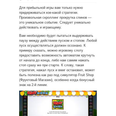
Для прибыльной игры вам только нужно
придерживаться кое-какой стратегии.
Произвольная скроллинг прокрутка спинов —
это уникальное
событие. Следует уникально
действовать и играющему.
Вам необходимо будет пытаться выдерживать
паузу между действием пуском и стопом. Любой
пуск осуществляться должен осознано. К
примеру сказать, можно игровому слоту
предоставить возможность автоматом крутнуть
от начала до конца, либо нам самим нажать
стоп сразу же при старте. К слову, такая
стратегия, нажал пуск и вмиг остановил, может
быть полезна как раз под симулятор Fruit Shop
(Фруктовый Магазин), особенно когда бонусный
знак на 2-й линии.