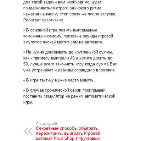
для такой задачи вам необходимо будет
придерживаться строго одинокого ритма
нажатия на кнопку стоп сразу же после запуска.
Работает безотказно.
• В основной игре ловить выигрышные
комбинации самому, призовые раунды игровой
эмулятор пускай крутит сам на автомате.
• Не нужно доигрывать до кругленькой суммы,
как к примеру выиграли 46 и хотите добить до
50, лучше всего закончить игру когда сумма Вас
уже устраивает и дважды оправдало вложение.
• В игре тактику нужно часто менять.
• В случае хронической серии проигрышей,
поставить симулятор на режим автоматической
игры.
Предыдущий
Секретные способы обыграть,
перехитрить, выиграть игровой
автомат Fruit Shop (Фруктовый