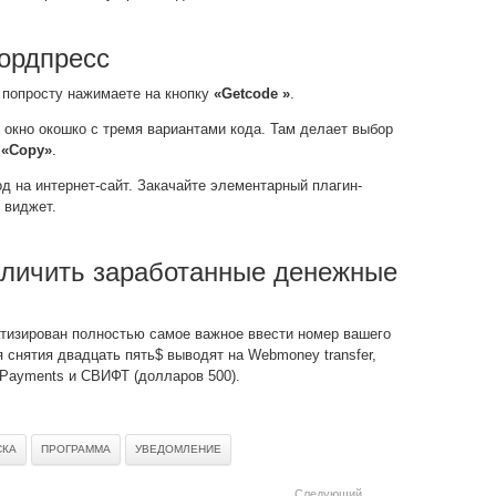
Вордпресс
 попросту нажимаете на кнопку
«Getcode »
.
окно окошко с тремя вариантами кода. Там делает выбор
у
«Copy»
.
од на интернет-сайт. Закачайте элементарный плагин-
 виджет.
аличить заработанные денежные
тизирован полностью самое важное ввести номер вашего
снятия двадцать пять$ выводят на Webmoney transfer,
а ePayments и СВИФТ (долларов 500).
СКА
ПРОГРАММА
УВЕДОМЛЕНИЕ
Следующий