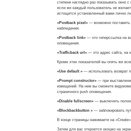
степени наглядно раз показывать окно 
если же каждый пользователь не желает
истощится установленный вами лично ли
«Postback pixel»
— возможно поставить 
наблюдения.
«Postback link»
— это гиперссылка на ва
оповещения.
«Trafficback url»
— это адрес сайта, на 
Кроме этих показателей вы опять же все
«Use default »
— использовать возврат 
«Prompt constructor»
— при выставление
извещений. На нем вы сможете видоизме
страничного push оповещения.
«Disable fullscreen»
— выключить полноэ
«Blockbackbutton »
— заблокировать пу
В конце страницы нажимаете на «Create»
Затем для вас откроется окошко на экран