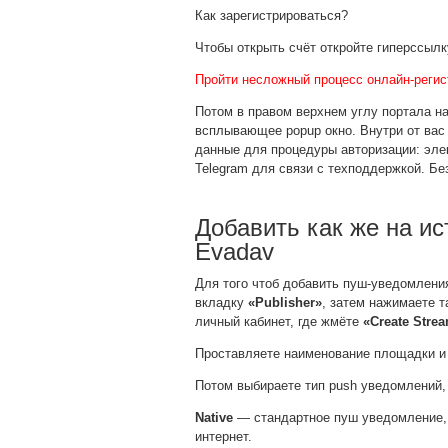
Как зарегистрироваться?
Чтобы открыть счёт откройте гиперссылк
Пройти несложный процесс онлайн-регис
Потом в правом верхнем углу портала н
всплывающее popup окно. Внутри от вас
данные для процедуры авторизации: элек
Telegram для связи с техподдержкой. Бе
Добавить как же на и
Evadav
Для того чтоб добавить пуш-уведомления
вкладку
«Publisher»
, затем нажимаете 
личный кабинет, где жмёте
«Create Stre
Проставляете наименование площадки и 
Потом выбираете тип push уведомлений,
Native
— стандартное пуш уведомление, т
интернет.