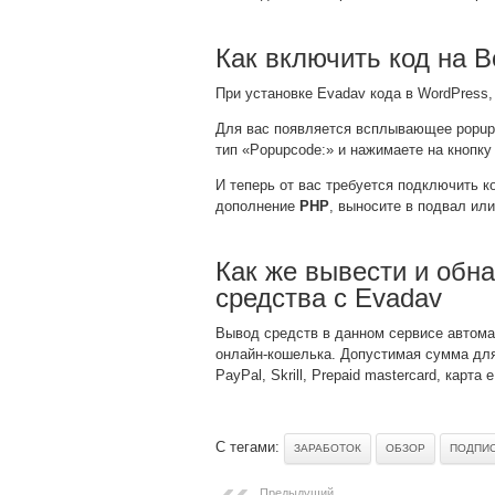
Как включить код на 
При установке Evadav кода в WordPress,
Для вас появляется всплывающее popup 
тип «Popupcode:» и нажимаете на кнопк
И теперь от вас требуется подключить к
дополнение
PHP
, выносите в подвал или
Как же вывести и обн
средства с Evadav
Вывод средств в данном сервисе автома
онлайн-кошелька. Допустимая сумма для 
PayPal, Skrill, Prepaid mastercard, карт
С тегами:
ЗАРАБОТОК
ОБЗОР
ПОДПИ
Предыдущий