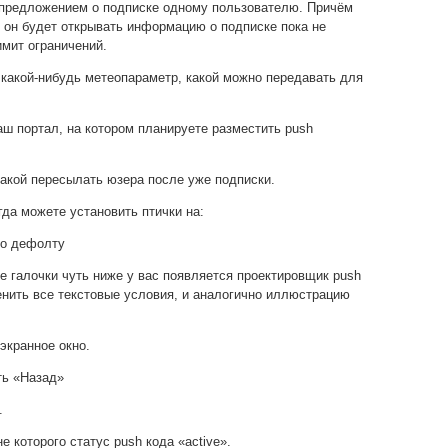
с предложением о подписке одному пользователю. Причём
 он будет открывать информацию о подписке пока не
мит ограничений.
какой-нибудь метеопараметр, какой можно передавать для
ш портал, на котором планируете разместить push
какой пересылать юзера после уже подписки.
гда можете установить птички на:
по дефолту
 галочки чуть ниже у вас появляется проектировщик push
нить все текстовые условия, и аналогично иллюстрацию
кранное окно.
ть «Назад»
.
е которого статус push кода «active».