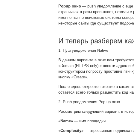
Popup окно
— push уведомление с еще о
страничках в разы превышает, нежели с 
именно нынче поисковые системы соверш
некоторые сайты где существует подобны
И теперь разберем ка
1. Пуш уведомления Native
В данном варианте в окне вам требуются
«Domain (HTTPS only):» ввести адрес ве
конструктором попросту проставив птичку
кнопку «Create».
После здесь откроется окошко в каком вы
остаётся всего только разместить код на
2. Push уведомления Pop-up окно
Рассмотрим следующий вариант, в истор
«Name»
— имя площадки
«Complexity»
— агрессивная подписка на