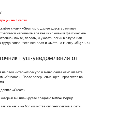
у.
трации на Evadav
ажмёте кнопку
«Sign up»
. Далее здесь возникнет
 требуется наполнить все без исключения фактические
тронной почте, пароль, и указать логин в Skype или
з труда заполняете все поля и жмёте на кнопку
«Sign up»
.
сточник пуш-уведомления от
 на свой интернет-ресурс в меню сайта отыскиваете
там «Streams». После завершения здесь проявится ваш
am»
.
давите «Create».
 который вы планируете создать:
Native Popup
.
ак же как и на большинстве online-проектов в сети