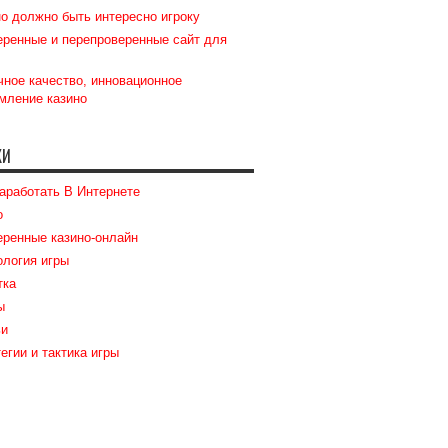
о должно быть интересно игроку
ренные и перепроверенные сайт для
ное качество, инновационное
мление казино
КИ
аработать В Интернете
о
ренные казино-онлайн
логия игры
тка
ы
ьи
егии и тактика игры