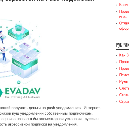
Казин
Прове
игры
Отлич
офор
РУБРИ
Как З
Прав
Прове
Психо
Руле
Слот
Стат
Страт
ющий получать деньги на push уведомлениях. Интернет-
показов пуш уведомлений
собственным подписчикам.
ервиса назвал я бы элементарная установка, русская
ость агрессивной подписки на уведомления.