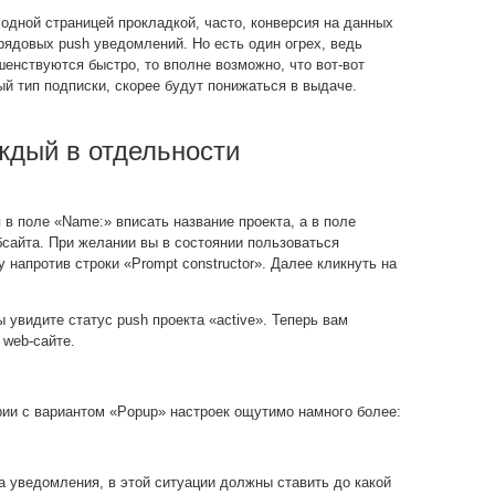
дной страницей прокладкой, часто, конверсия на данных
рядовых push уведомлений. Но есть один огрех, ведь
енствуются быстро, то вполне возможно, что вот-вот
й тип подписки, скорее будут понижаться в выдаче.
ждый в отдельности
 в поле «Name:» вписать название проекта, а в поле
бсайта. При желании вы в состоянии пользоваться
 напротив строки «Prompt constructor». Далее кликнуть на
 увидите статус push проекта «active». Теперь вам
 web-сайте.
ии с вариантом «Popup» настроек ощутимо намного более:
 уведомления, в этой ситуации должны ставить до какой