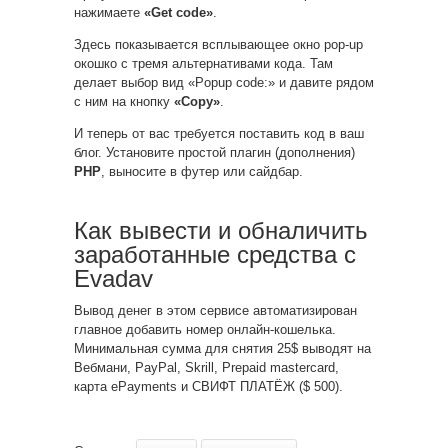
нажимаете
«Get code»
.
Здесь показывается всплывающее окно pop-up
окошко с тремя альтернативами кода. Там
делает выбор вид «Popup code:» и давите рядом
с ним на кнопку
«Copy»
.
И теперь от вас требуется поставить код в ваш
блог. Установите простой плагин (дополнения)
PHP
, выносите в футер или сайдбар.
Как вывести и обналичить
заработанные средства с
Evadav
Вывод денег в этом сервисе автоматизирован
главное добавить номер онлайн-кошелька.
Минимальная сумма для снятия 25$ выводят на
Вебмани, PayPal, Skrill, Prepaid mastercard,
карта ePayments и СВИФТ ПЛАТЁЖ ($ 500).