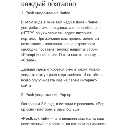
каждый поэтапно
1. Push уведомления Native
В этом виде в окне вам надо в поле «Name:»
употребить имя площадки, а в поле «Domain
(HTTPS only):» записать адрес интернет
портала. При желание вам предоставляется
возможность пользоваться конструктором
свободно поставив галочку напротив строки
«Prompt constructor». Потом нажать кнопку
«Create».
Дальше здесь откроется окно в каком можно
увидеть статус push кода «active». И остаётся
всего опубликовать код на своём интернет-
сайте.
2. Push уведомления Pop-up
Обговорим 2-й вид, в истории с решением «Pop-
up окно» настроек в разы больше:
«Postback link»
— это внешняя ссылка на ваш
собственный вэб-портал, на котором вы думаете