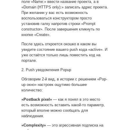
поле «Name:» ввести название проекта, а в
«Domain (HTTPS only):» записать адрес проекта.
При желании у вас есть возможность
воспользоваться конструктором просто
установив галку напротив строки «Prompt
constructor». После завершения кликнуть по
кнопке «Create».
После здесь откроется окошко в каком вы
увидите состояние вашего push кода «active». И
уже остаётся только лишь поместить код на
портале.
2. Push уведомления Popup
Обговорим 2-й вид, в истории с решением «Pop-
up окно» настроек ощутимо большее
количество:
«Postback pixel»
— как я понял в это место
есть возможность вставить какой-то параметр,
который вполне можно сообщать для
наблюдения.
«Complexity»
— это агрессивная подписка на