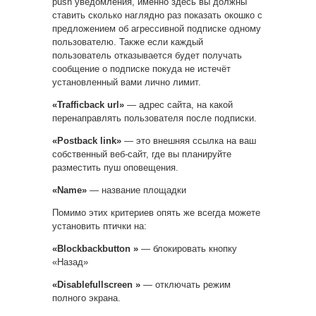
push уведомления, именно здесь вы должны
ставить сколько наглядно раз показать окошко с
предложением об агрессивной подписке одному
пользователю. Также если каждый
пользователь отказывается будет получать
сообщение о подписке покуда не истечёт
установленный вами лично лимит.
«Trafficback url»
— адрес сайта, на какой
перенаправлять пользователя после подписки.
«Postback link»
— это внешняя ссылка на ваш
собственный веб-сайт, где вы планируйте
разместить пуш оповещения.
«Name»
— название площадки
Помимо этих критериев опять же всегда можете
установить птички на:
«Blockbackbutton »
— блокировать кнопку
«Назад»
«Disablefullscreen »
— отключать режим
полного экрана.