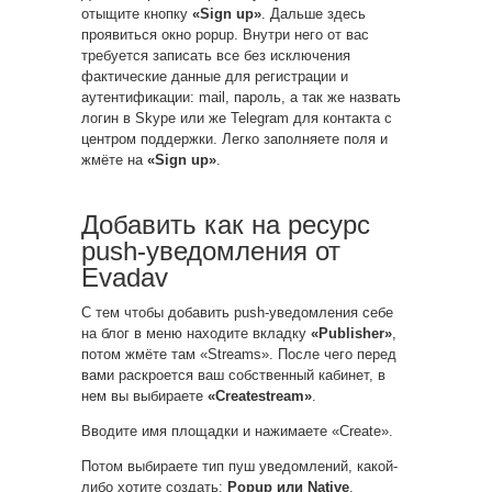
отыщите кнопку
«Sign up»
. Дальше здесь
проявиться окно popup. Внутри него от вас
требуется записать все без исключения
фактические данные для регистрации и
аутентификации: mail, пароль, а так же назвать
логин в Skype или же Telegram для контакта с
центром поддержки. Легко заполняете поля и
жмёте на
«Sign up»
.
Добавить как на ресурс
push-уведомления от
Evadav
С тем чтобы добавить push-уведомления себе
на блог в меню находите вкладку
«Publisher»
,
потом жмёте там «Streams». После чего перед
вами раскроется ваш собственный кабинет, в
нем вы выбираете
«Createstream»
.
Вводите имя площадки и нажимаете «Create».
Потом выбираете тип пуш уведомлений, какой-
либо хотите создать:
Popup или Native
.