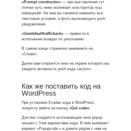
«Prompt constructor»
— при выставление тут
птички чуть ниже возникает конструктор пуш
извещений. На нем вы сможете изменить все
текстовые условия, и фото вылезающего push
уведомления.
«Usedefaulttrafficback»
— привести в
исполнение возврат по умолчанию
В самом конце странички нажимаете на
«Create».
Далее вам откроется окно на экране которого вы
увидите активность push кода «active».
Как же поставить код на
WordPress
При установке Evadav кода в WordPress,
попросту жмёте на кнопку
«Get code»
.
Для вас создаётся всплывающее окно popup
окошко с 3-мя вариантами кода. В нем выбирает
вариант «Popupcode:» и давите рядом с ним на