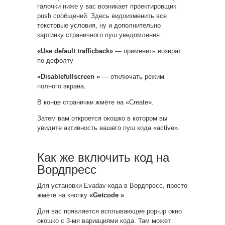
галочки ниже у вас возникает проектировщик
push сообщений. Здесь видоизменить все
текстовые условия, ну и дополнительно
картинку страничного пуш уведомления.
«Use default trafficback»
— применить возврат
по дефолту
«Disablefullscreen »
— отключать режим
полного экрана.
В конце странички жмёте на «Create».
Затем вам откроется окошко в котором вы
увидите активность вашего пуш кода «active».
Как же включить код на
Вордпресс
Для установки Evadav кода в Вордпресс, просто
жмёте на кнопку
«Getcode »
.
Для вас появляется всплывающее pop-up окно
окошко с 3-мя вариациями кода. Там может