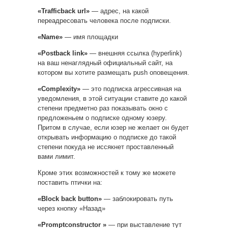
«Trafficback url»
— адрес, на какой
переадресовать человека после подписки.
«Name»
— имя площадки
«Postback link»
— внешняя ссылка (hyperlink)
на ваш ненаглядный официальный сайт, на
котором вы хотите размещать push оповещения.
«Complexity»
— это подписка агрессивная на
уведомления, в этой ситуации ставите до какой
степени предметно раз показывать окно с
предложеньем о подписке одному юзеру.
Притом в случае, если юзер не желает он будет
открывать информацию о подписке до такой
степени покуда не иссякнет проставленный
вами лимит.
Кроме этих возможностей к тому же можете
поставить птички на:
«Block back button»
— заблокировать путь
через кнопку «Назад»
«Promptconstructor »
— при выставление тут