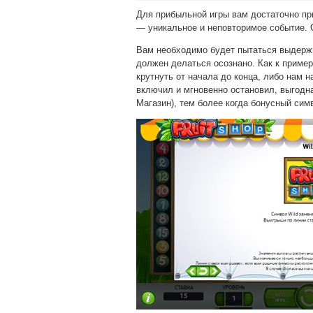
Для прибыльной игры вам достаточно при
— уникальное и неповторимое событие.
С
Вам необходимо будет пытаться выдержи
должен делаться осознано. Как к приме
крутнуть от начала до конца, либо нам н
включил и мгновенно остановил, выгодна
Магазин), тем более когда бонусный симв