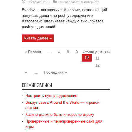
1 февраля, 2021
Как Заработать В Интернете
Evadav — англоязычный сервис, позволяющий
получать деньги на push уведомлениях.
Автосервис оплачивает каждую тыс. показов
push уведомлений
Читать далее »
« Первая
...
«
8
9
Страница 10 из 14
10
11
12
»
...
Последняя »
СВЕЖИЕ ЗАПИСИ
Настроить пуш уведомления
Вокруг света Around the World — игровой
автомат
Казино должно быть интересно игроку
Проверенные и перепроверенные сайт для
игры