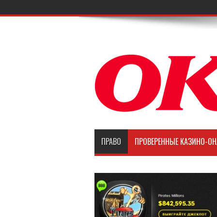
ПРАВО
ПРОВЕРЕННЫЕ КАЗИНО-О